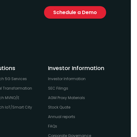
Schedule a Demo
utions
Investor Information
ch 5G Services
Investor Information
al Transformation
SEC Filings
ch MVNO/E
AGM Proxy Materials
h IoT/Smart City
Stock Quote
Annual reports
FAQs
Corporate Governance