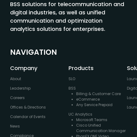
BSS solutions for telecommunication and
digital industries, as well as unified
communication and optimization
analytics solutions for enterprises.
NAVIGATION
Company
Products
Sol
About
SLO
Laun
Leadership
BSS
Digit
Billing & Customer Care
Careers
Laun
eCommerce
Any Service Prepaid
Offices & Directions
Launc
UC Analytics
Calendar of Events
Microsoft Teams
Cisco Unified
News
Communication Manager
Compliance
PhonEX ONE Video